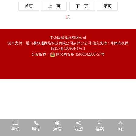
首页
上一页
下一页
尾页
1
/1
中企闽泽建设有限公司
技术支持：
厦门易尔通网络科技有限公司泉州分公司
信息支持：
东南商机网
闽ICP备16036441号-1
公安备案：
闽公网安备 35050302000757号






导航
电话
短信
地图
搜索
top