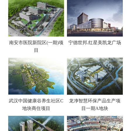
南安市医院新院区(一期)项
宁德世邦.红星美凯龙广场
目
武汉中国健康谷养生社区C
龙净智慧环保产品生产项
地块商住项目
目一期A地块