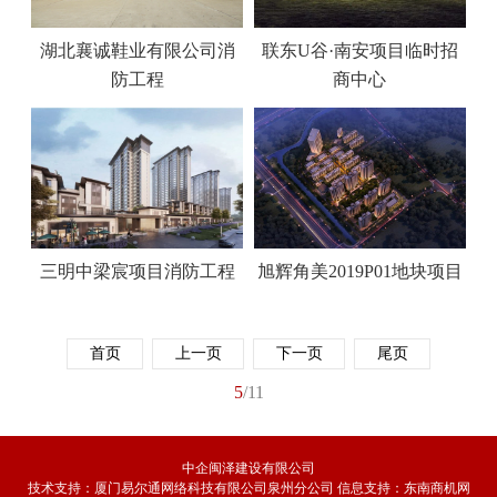
湖北襄诚鞋业有限公司消
联东U谷·南安项目临时招
防工程
商中心
三明中梁宸项目消防工程
旭辉角美2019P01地块项目
首页
上一页
下一页
尾页
5
/11
中企闽泽建设有限公司
技术支持：
厦门易尔通网络科技有限公司泉州分公司
信息支持：
东南商机网